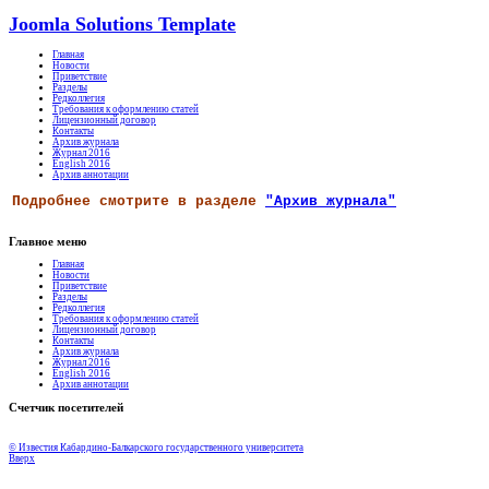
Joomla Solutions Template
Главная
Новости
Приветствие
Разделы
Редколлегия
Требования к оформлению статей
Лицензионный договор
Контакты
Архив журнала
Журнал 2016
English 2016
Архив аннотации
Подробнее смотрите в разделе
"Архив журнала"
Главное меню
Главная
Новости
Приветствие
Разделы
Редколлегия
Требования к оформлению статей
Лицензионный договор
Контакты
Архив журнала
Журнал 2016
English 2016
Архив аннотации
Счетчик посетителей
© Известия Кабардино-Балкарского государственного университета
Вверх